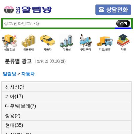
| 발행일 08.10(월)
알림방
>
자동차
신차상담
기아
(17)
대우/쉐보레
(7)
쌍용
(2)
현대
(35)