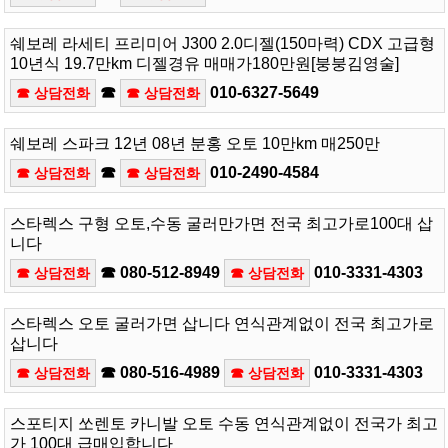
쉐보레 라세티 프리미어 J300 2.0디젤(150마력) CDX 고급형
10년식 19.7만km 디젤경유 매매가180만원[붕붕김영술]
☎
010-6327-5649
☎ 상담전화
☎ 상담전화
쉐보레 스파크 12년 08년 분홍 오토 10만km 매250만
☎
010-2490-4584
☎ 상담전화
☎ 상담전화
스타렉스 구형 오토,수동 굴러만가면 전국 최고가로100대 삽
니다
☎ 080-512-8949
010-3331-4303
☎ 상담전화
☎ 상담전화
스타렉스 오토 굴러가면 삽니다 연식관계없이 전국 최고가로
삽니다
☎ 080-516-4989
010-3331-4303
☎ 상담전화
☎ 상담전화
스포티지 쏘렌토 카니발 오토 수동 연식관계없이 전국가 최고
가 100대 급매입합니다