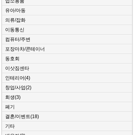
업소용품
유아/아동
의류/잡화
이동통신
컴퓨터/주변
포장마차/콘테이너
동호회
이삿짐센타
인테리어
(4)
창업/사업
(2)
회생
(3)
폐기
결혼/이벤트
(18)
기타