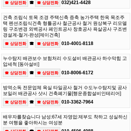
☎
032)421-4428
☎ 상담전화
☎ 상담전화
건축 조립식 토목 조경 주택신축 증축 농가주택 한옥 목조주
택 펜션조립식건축 형틀공사 철근공사 철거 원상복구 리모델
링 구조변경 외벽공사 페인트공사 창호공사 욕살공사 구조변
경설계-철거-완성[제이건축]
☎
010-4001-8118
☎ 상담전화
☎ 상담전화
누수탐지 배관보수 보험처리 수도설비 배관공사 하수막힘 고
압세척 [동아설비]
☎
010-8006-6172
☎ 상담전화
☎ 상담전화
방역소독 전문업체 욕실 타일공사 철거 수도누수탐지및 공사
보일러 배관공사 샷시 건축폐기물[행운종합설비인테리어]
☎
010-3362-7964
☎ 상담전화
☎ 상담전화
배우자를찾습니다 남성:67세 자영업:제부도 착하고 성실하신
분 여행을 좋아하시는 여성분