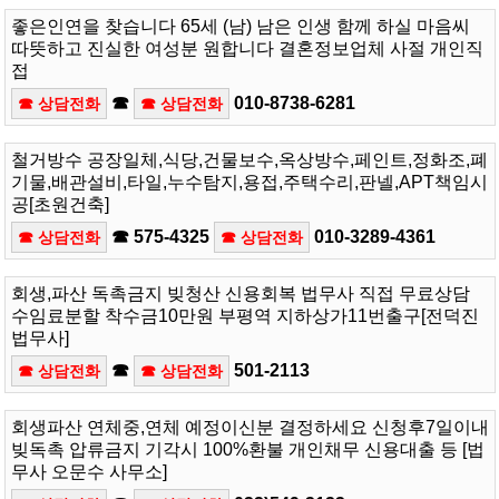
좋은인연을 찾습니다 65세 (남) 남은 인생 함께 하실 마음씨
따뜻하고 진실한 여성분 원합니다 결혼정보업체 사절 개인직
접
☎
010-8738-6281
☎ 상담전화
☎ 상담전화
철거방수 공장일체,식당,건물보수,옥상방수,페인트,정화조,폐
기물,배관설비,타일,누수탐지,용접,주택수리,판넬,APT책임시
공[초원건축]
☎ 575-4325
010-3289-4361
☎ 상담전화
☎ 상담전화
회생,파산 독촉금지 빚청산 신용회복 법무사 직접 무료상담
수임료분할 착수금10만원 부평역 지하상가11번출구[전덕진
법무사]
☎
501-2113
☎ 상담전화
☎ 상담전화
회생파산 연체중,연체 예정이신분 결정하세요 신청후7일이내
빚독촉 압류금지 기각시 100%환불 개인채무 신용대출 등 [법
무사 오문수 사무소]