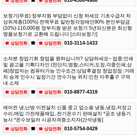
☎
010-4506-4988
☎ 상담전화
☎ 상담전화
보청기(무료) 정부지원 부담없이 신청 하세요 기초수급자 차
상위계층(100%) 전액무료 일반청각장애인90% 본인부담금
(10%)-110,000원 정부지원 받은 보청기 5년되신분은 최신형
명품보청기로 교환해 드립니다 [스타보청기]
☎
010-3114-1433
☎ 상담전화
☎ 상담전화
소자본 창업기회 창업을 원하십니까? 상담하세요~ 업종:인쇄
및 광고물 기획디자인 (전단지,명함,스티커,도장,각종인쇄,상
패)창업자는 컴퓨터가능 인수조건:상담후결정 창업장점 :거래
처 승계 인수시 일정기간 연수가능 위치:인천 미추홀구 구역
내 소재
☎
010-8877-4319
☎ 상담전화
☎ 상담전화
에어컨 냉,난방 이전설치 신품 중고 업소용 냉동,냉장,저장고
수리,매입 가전제품매입, 전기온수기 판매설치 *공조 냉동기
능사 *온수보일러 시공자격증소지자{간석냉동]
☎
010-5754-0429
☎ 상담전화
☎ 상담전화