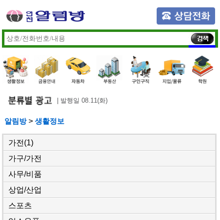
| 발행일 08.11(화)
알림방
>
생활정보
가전
(1)
가구/가전
사무/비품
상업/산업
스포츠