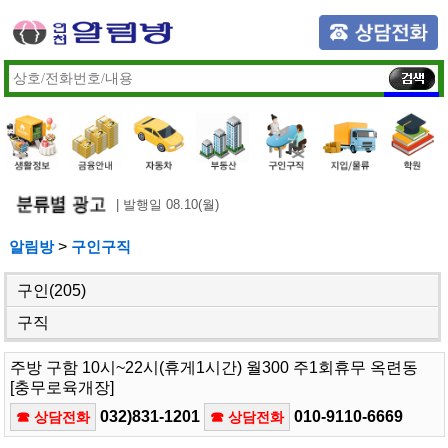
| 발행일 08.10(월)
알림방
>
구인구직
구인
(205)
구직
주방 구함 10시~22시(휴게1시간) 월300 주1회휴무 옥련동
[충무로육개장]
032)831-1201
010-9110-6669
☎ 상담전화
☎ 상담전화