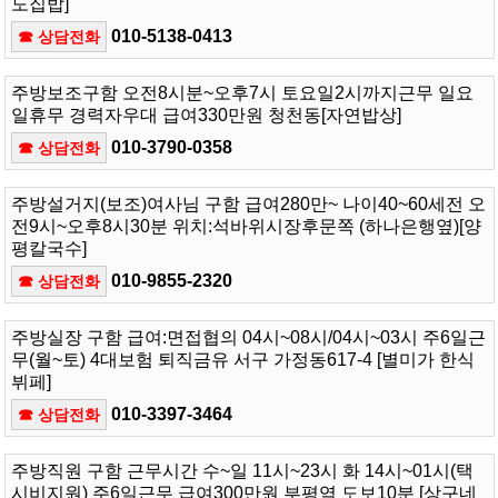
도집밥]
010-5138-0413
☎ 상담전화
주방보조구함 오전8시분~오후7시 토요일2시까지근무 일요
일휴무 경력자우대 급여330만원 청천동[자연밥상]
010-3790-0358
☎ 상담전화
주방설거지(보조)여사님 구함 급여280만~ 나이40~60세전 오
전9시~오후8시30분 위치:석바위시장후문쪽 (하나은행옆)[양
평칼국수]
010-9855-2320
☎ 상담전화
주방실장 구함 급여:면접협의 04시~08시/04시~03시 주6일근
무(월~토) 4대보험 퇴직금유 서구 가정동617-4 [별미가 한식
뷔페]
010-3397-3464
☎ 상담전화
주방직원 구함 근무시간 수~일 11시~23시 화 14시~01시(택
시비지원) 주6일근무 급여300만원 부평역 도보10분 [상구네